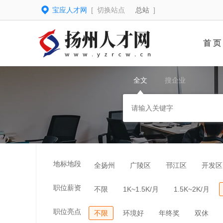
宝应人才网
[ 切换站点
总站
]
首 页
全文
搜企业
地标地段
全扬州
广陵区
邗江区
开发区
职位薪资
不限
1K~1.5K/月
1.5K~2K/月
职位亮点
不限
环境好
年终奖
双休