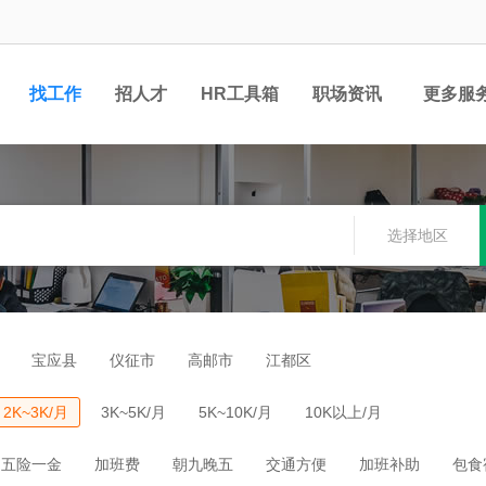
找工作
招人才
HR工具箱
职场资讯
更多服
选择地区
宝应县
仪征市
高邮市
江都区
2K~3K/月
3K~5K/月
5K~10K/月
10K以上/月
五险一金
加班费
朝九晚五
交通方便
加班补助
包食