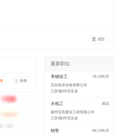
清空
最新职位
养猪技工
7K-20K/月
细
列表
宝应牧原农牧有限公司
江苏/扬州/宝应县
水电工
面议
扬州宝双建设工程有限公司
江苏/扬州/宝应县
销售
6K-15K/月