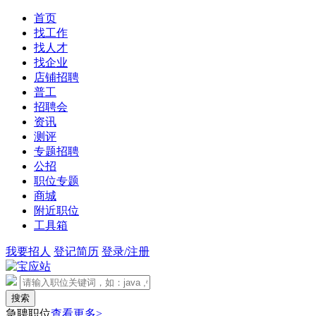
首页
找工作
找人才
找企业
店铺招聘
普工
招聘会
资讯
测评
专题招聘
公招
职位专题
商城
附近职位
工具箱
我要招人
登记简历
登录/注册
急聘职位
查看更多>