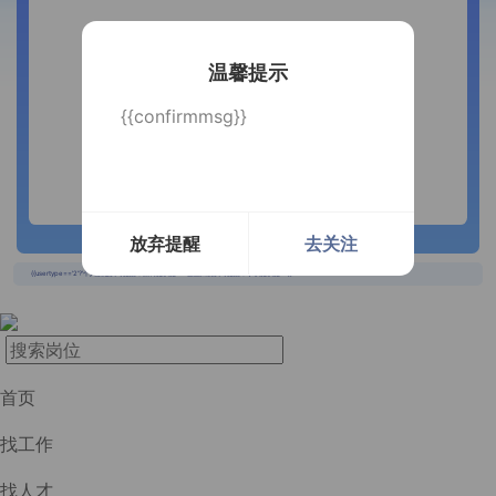
温馨提示
{{confirmmsg}}
放弃提醒
去关注
长按识别二维码
{{usertype=='2'?'个人投递实时提醒，招聘更快捷！':'企业回复实时提醒，求职更快捷！'}}
首页
找工作
找人才